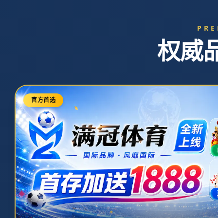
首页
最新资讯
App下载
帮助中心
官方入口
获取APP