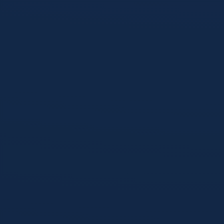
纯的胜负记录更早暴露信号。
但小组赛也有局限：样本并不等于真相。三场比赛的波动足以
让一支球队看起来“很强”或“很弱”，而现实可能只是赛程和对
手类型恰好不利。所以在小组赛阶段，最理性的做法不是只看
单场结果，而是看
过程指标是否稳定改善
。
淘汰赛：更考验先验设定与情境建模
进入淘汰赛后，比赛性质骤变。平局不再是结果，风险偏好被
压缩，换人策略也会变得更保守。此时，单纯依赖长期Elo的
模型可能会显得“过于平滑”，而只看xG的模型又可能低估心
理压力和临场调整的影响。
淘汰赛更适合做
情境化建模
：包括加时赛概率、点球大战倾
向、领先后收缩策略、替补深度、主教练临场应变，以及球队
对不同比分状态的反应曲线。主办环境在这里仍然重要，但它
的影响方式可能不再表现为持续的压迫优势，而是体现在“谁
更能保持稳定心态”与“谁更少受旅途和气候干扰”。
也正因为如此，淘汰赛阶段的预测往往更需要结合场景树，而