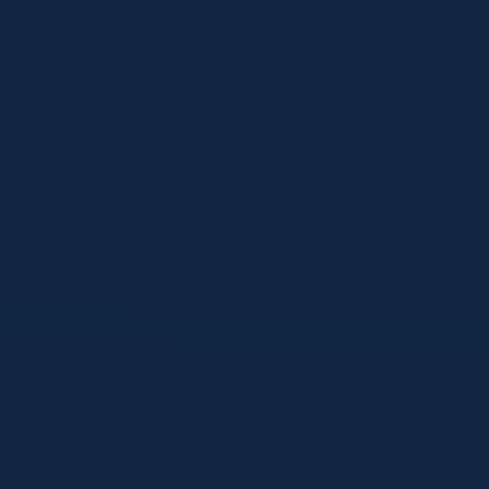
中的适应性差异量化进去了。
这些案例说明，预测并不是找到一个“最强模型”就结束，而是
要理解
不同模型在不同阶段看的是不同层面的真相
：Elo看长
期，xG看过程，概率模型看不确定性，环境修正看上下文。
模型的局限：最容易被忽略的三个误区
把历史当未来
：Elo和排名体系依赖历史，但世界杯是高度
离散事件，临场伤病和赛程都可能改变结果。
把xG当真相
：xG衡量机会质量，不等于进球必然发生；它
对门将极限发挥、折射和战术临场变化并不完美。
把主办优势当固定值
：墨西哥主办环境对不同球队影响不
同，不能用一个统一加成概括。
更重要的是，世界杯样本稀少，真正可以用于校准的大赛数据
并不多。这意味着模型必须学会“承认不确定”。越是声称能够
精确到小数点后几位的预测，越要警惕它是否忽略了比赛的随
机性。