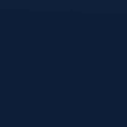
必须看懂的观赛计划
05-20
4
2026世界杯战术预测：高压、五后卫与反击效率，谁才
是真正的强队与黑马？
05-09
5
2026世界杯积分规则一览：那些年靠净胜球逆转命运的
经典生死局，还会重演吗？
05-09
相关阅读
查看更多