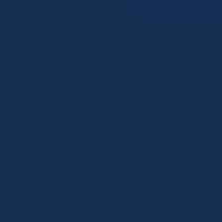
对于想要进阶的读者来说，世界杯预测不是“猜冠军”这么轻
松，而是一套把现实世界压缩进数学框架的工程。越是大型赛
事，越能放大模型的长处，也越容易暴露它的盲点。