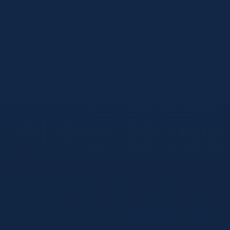
不是一条线性概率。比如，一支在小组赛中依靠持续压制取胜
的球队，到了淘汰赛可能会因为对手更谨慎、比赛更碎片化而
失去原有优势；反过来，防守反击型球队在高压场面下反而可
能更吃香。
案例：同样的球队，为什么不同模型会给
出不同答案
设想一支技术型球队在小组赛前两轮表现不错，Elo显示它是
稳定强队，xG也支持其进攻质量。但如果第三轮来到高温高
湿、长距离奔波后的场地，比赛数据开始出现两个变化：前场
压迫次数下降，传球失误增加。此时，Elo可能仍然高估它的
整体控制力，而xG会开始更快反映机会质量下滑。
再设想另一支身体对抗强、节奏控制保守的球队。它在传统强
度模型里未必亮眼，但在墨西哥主办环境下，如果更适应高温
与节奏控制，模型加入环境修正后，它的出线概率可能被明显
抬升。这个变化并不是“主办国偏爱谁”，而是模型终于把现实