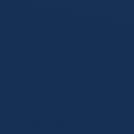
如果只看排名，预测世界杯会简单得多；但真正影响结果的，
往往是主办环境、赛程结构和模型假设之间那层看不见的偏
差。本文从Elo评分、预期进球和概率模型出发，拆解墨西哥
主办环境如何被量化，并用小组赛与淘汰赛案例讲清模型的适
用边界。
当人们谈起“2026世界杯预测墨西哥规则”时，表面上像是在问
一个简单的问题：墨西哥作为潜在的重要主办环境之一，会如
何影响比赛预测？但如果把问题真正拉到技术层面，你会发
现，答案从来不只是一句“主场优势”可以概括的。它涉及
赛程
安排、海拔与气候、旅行负荷、球场容量、球迷声浪、裁判与
比赛节奏
，甚至还会影响模型训练时对数据分布的假设。