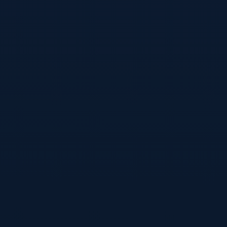
快速导航
首页