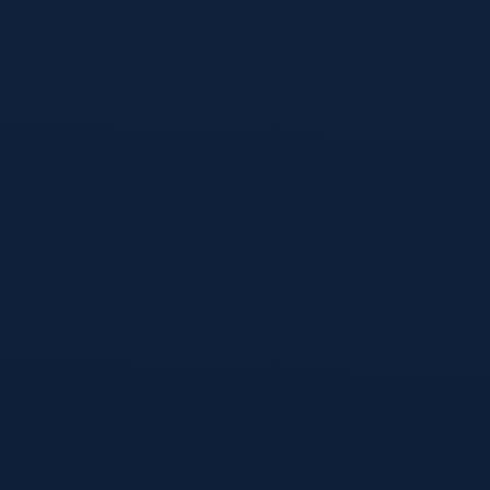
资讯分类
体育
体育分析
热门推荐
1
2026世界杯开幕时间北美分析：揭幕战到底该早开还是
晚开？
05-19
2
冷门与变数：2026世界杯美国小组赛积分排名会被谁改
写？
05-18
3
2026世界杯开幕时间美国举办地点全攻略：球迷出发前