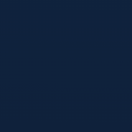
结语：真正成熟的预测，是接受不确定之
后的精细化判断
世界杯永远不会被任何单一模型完全拿下。它之所以迷人，正
因为强队会输、弱队会爆发、环境会改变节奏，而数学模型只
能不断逼近现实，却无法消灭偶然性。
所以，当我们讨论墨西哥主办环境、Elo、xG和概率模型时，
真正要学会的不是“算出唯一答案”，而是建立一套更成熟的判
断框架：
既相信数据，也理解数据的边界
。这才是进阶读者最
应该带走的能力。
分享至：
获取安博体育APP
实时比分、独家赛事资讯、安全稳定的移动端体验。
iOS
安卓