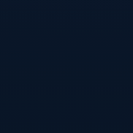
support@anbo-mobileclient.com