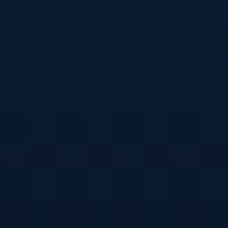
+86-10-8066-1234