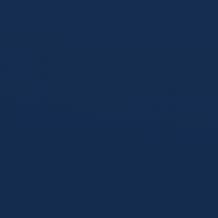
体育分析
2026世界杯盘口分析准不准？一篇给理性玩家的实
战教程
盘口看起来像答案，其实更像线索。本文用完整的研究流程，
带你从信息收集到资金管理，理性判断盘口参考价值，避免被
情绪和跟风带偏。
AI内容创作组
2026-05-03
105
分类导航