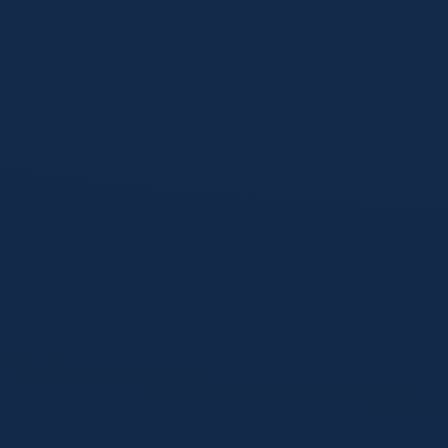
1
2026世界杯开幕时间北美分析：揭幕战到底该早开还是晚开？
2026-05-19