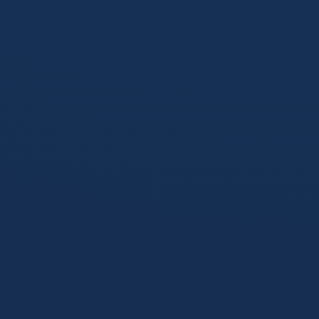
体育分析
2026世界杯预测墨西哥规则：从Elo、xG到大数
据，真正看懂主场变量的胜负密码
如果只看排名，预测世界杯会简单得多；但真正影响结果的，
往往是主办环境、赛程结构和模型假设之间那层看不见的偏
差。本文从Elo评分、预期进球和概率模型出发，拆解墨西哥
主办环境如何被量化，并用小组赛与淘汰赛案例讲清模型的适
用边界。
林澈
2026-05-10
107