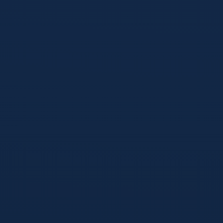
2
冷门与变数：2026世界杯美国小组赛积分排名会被谁改写？
2026-05-18