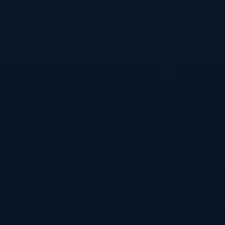
中国北京市朝阳区酒仙桥路10号（100015）
合作伙伴