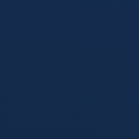
体育
体育分析
热门推荐