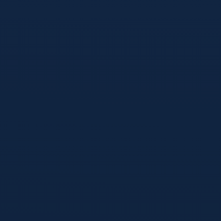
3
2026世界杯开幕时间美国举办地点全攻略：球迷出发前必须看
懂的观赛计划
2026-05-20