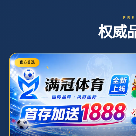
首页
最新资讯
App下载
帮助中心
官方入口
获取APP